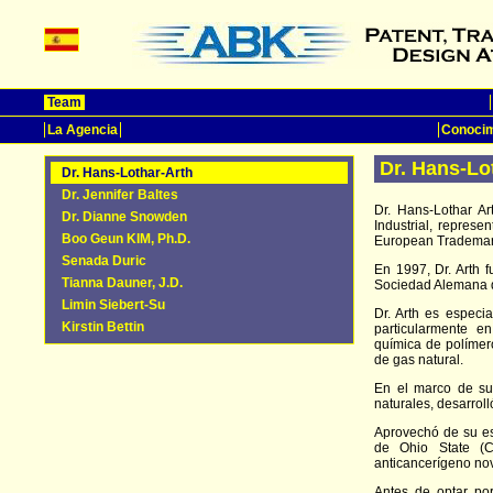
Team
La Agencia
Conocim
Dr. Hans-Lo
Dr. Hans-Lothar-Arth
Dr. Jennifer Baltes
Dr. Hans-Lothar Ar
Dr. Dianne Snowden
Industrial, represe
Boo Geun KIM, Ph.D.
European Trademark
Senada Duric
En 1997, Dr. Arth f
Tianna Dauner, J.D.
Sociedad Alemana 
Limin Siebert-Su
Dr. Arth es especi
Kirstin Bettin
particularmente en
química de polímer
de gas natural.
En el marco de su 
naturales, desarrol
Aprovechó de su es
de Ohio State (C
anticancerígeno no
Antes de optar por