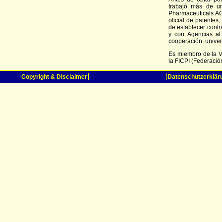
trabajó más de u
Pharmaceuticals AG,
oficial de patentes
de establecer contr
y con Agencias al
cooperación, univer
Es miembro de la V
la FICPI (Federació
Copyright & Disclaimer
Datenschutzerklär