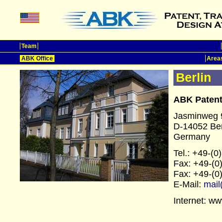
Team
ABK Office
Areas
Berlin
ABK Patent
Jasminweg 
D-14052 Ber
Germany
Tel.: +49-(
Fax: +49-(0
Fax: +49-(0
E-Mail:
mail
Internet: w