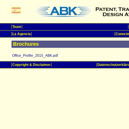
Team
La Agencia
Conocim
Brochures
Office_Profile_2015_ABK.pdf
Copyright & Disclaimer
Datenschutzerklär